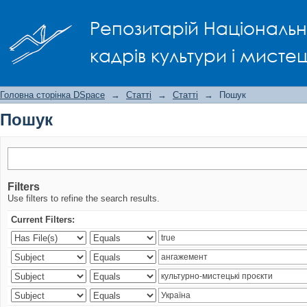
Пошук
Репозитарій Національно
кадрів культури і мисте
Головна сторінка DSpace
→
Статті
→
Статті
→
Пошук
Пошук
Filters
Use filters to refine the search results.
Current Filters: