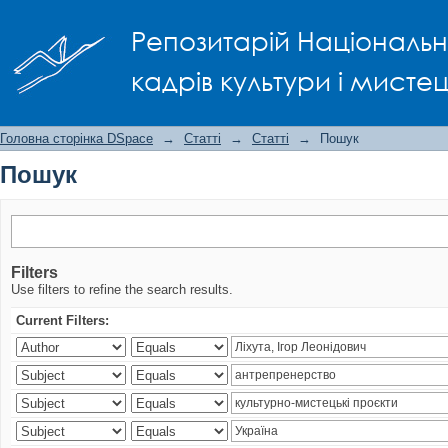
Пошук
Репозитарій Національно
кадрів культури і мисте
Головна сторінка DSpace
→
Статті
→
Статті
→
Пошук
Пошук
Filters
Use filters to refine the search results.
Current Filters: