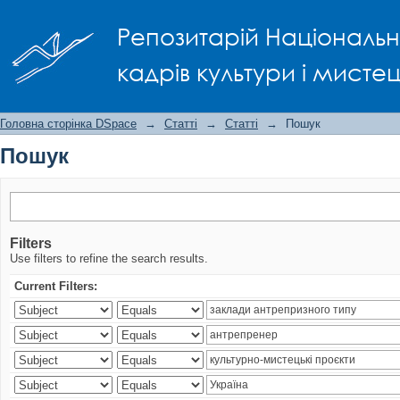
Пошук
Репозитарій Національно
кадрів культури і мисте
Головна сторінка DSpace
→
Статті
→
Статті
→
Пошук
Пошук
Filters
Use filters to refine the search results.
Current Filters: