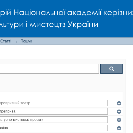
рій Національної академії керівни
льтури і мистецтв України
Статті
→
Пошук