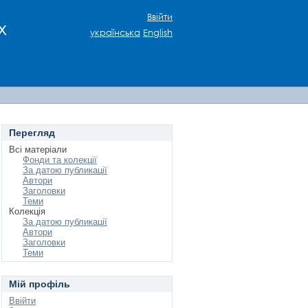
Ввійти
х
українська
English
Перегляд
Всі матеріали
Фонди та колекції
За датою публикації
Автори
Заголовки
Теми
Колекція
За датою публикації
Автори
Заголовки
Теми
Мій профіль
Ввійти