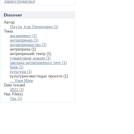
Зареєструватися
Discover
Автор
Ліхута, Ігор Леонідович (1)
Тема
ангажемент (1)
антрепренер (1)
антрепренерство (1)
антреприза (1)
антрепризний театр (1)
гуманітарне знання (1)
заклади антрепризного типу (1)
Київ (1)
культура (1)
культурно-мистецькі проєкти (1)
... View More
Date Issued
2021 (1)
Has File(s)
Yes (1)