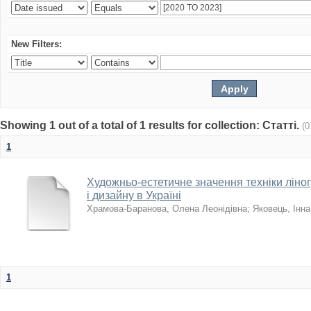
New Filters:
Showing 1 out of a total of 1 results for collection: Статті.
(0
1
Художньо-естетичне значення техніки ліно
і дизайну в Україні
Храмова-Баранова, Олена Леонідівна
;
Яковець, Інн
1