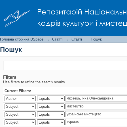
Пошук
Репозитарій Національно
кадрів культури і мисте
Головна сторінка DSpace
→
Статті
→
Статті
→
Пошук
Пошук
Filters
Use filters to refine the search results.
Current Filters: