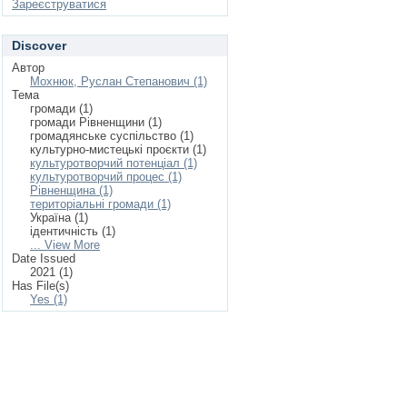
Зареєструватися
Discover
Автор
Мохнюк, Руслан Степанович (1)
Тема
громади (1)
громади Рівненщини (1)
громадянське суспільство (1)
культурно-мистецькі проєкти (1)
культуротворчий потенціал (1)
культуротворчий процес (1)
Рівненщина (1)
територіальні громади (1)
Україна (1)
ідентичність (1)
... View More
Date Issued
2021 (1)
Has File(s)
Yes (1)