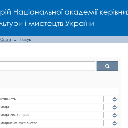
рій Національної академії керівни
льтури і мистецтв України
Статті
→
Пошук