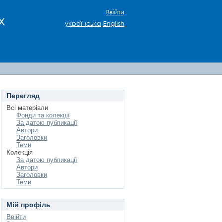
Ввійти
х
українська
English
Перегляд
Всі матеріали
Фонди та колекції
За датою публикації
Автори
Заголовки
Теми
Колекція
За датою публикації
Автори
Заголовки
Теми
Мій профіль
Ввійти