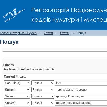
Пошук
Репозитарій Національно
кадрів культури і мисте
Головна сторінка DSpace
→
Статті
→
Статті
→
Пошук
Пошук
Filters
Use filters to refine the search results.
Current Filters: