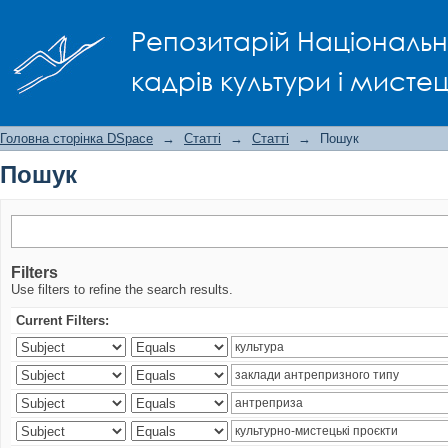
Пошук
Репозитарій Національно
кадрів культури і мисте
Головна сторінка DSpace
→
Статті
→
Статті
→
Пошук
Пошук
Filters
Use filters to refine the search results.
Current Filters: