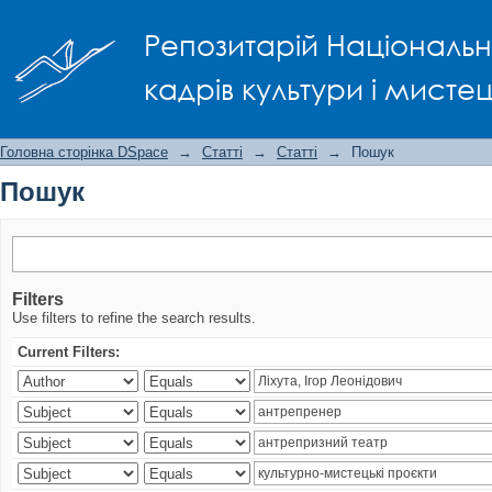
Пошук
Репозитарій Національно
кадрів культури і мисте
Головна сторінка DSpace
→
Статті
→
Статті
→
Пошук
Пошук
Filters
Use filters to refine the search results.
Current Filters: