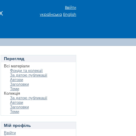
Ввійти
х
українська
English
Перегляд
Всі матеріали
Фонди та колекції
За датою публикації
Автори
Заголовки
Теми
Колекція
За датою публикації
Автори
Заголовки
Теми
Мій профіль
Ввійти