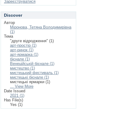
Зареєструватися
Discover
Автор
Міронова, Тетяна Володимирівна
(1)
Тема
"друге відродження" (1)
арт-простір (1)
арт-ринок (1)
арт-ярмарка (1)
бієнале (1)
Венеційській бієнале (1)
мистецтво (1)
мистецький фестиваль (1)
мистецькі бієнале (1)
мистецькі ярмарки (1)
... View More
Date Issued
2021 (1)
Has File(s)
Yes (1)