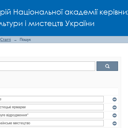
рій Національної академії керівни
льтури і мистецтв України
Статті
→
Пошук