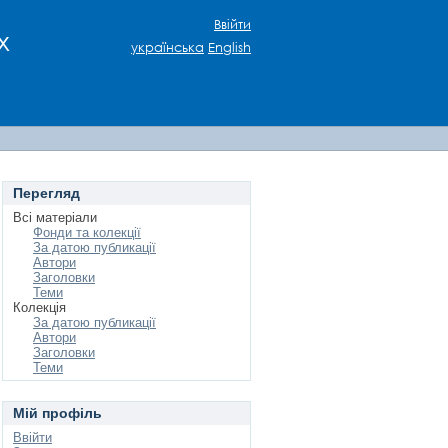
Ввійти
х
українська
English
Перегляд
Всі матеріали
Фонди та колекції
За датою публикації
Автори
Заголовки
Теми
Колекція
За датою публикації
Автори
Заголовки
Теми
Мій профіль
Ввійти