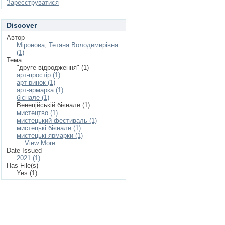
Зареєструватися
Discover
Автор
Міронова, Тетяна Володимирівна
(1)
Тема
"друге відродження" (1)
арт-простір (1)
арт-ринок (1)
арт-ярмарка (1)
бієнале (1)
Венеційській бієнале (1)
мистецтво (1)
мистецький фестиваль (1)
мистецькі бієнале (1)
мистецькі ярмарки (1)
... View More
Date Issued
2021 (1)
Has File(s)
Yes (1)