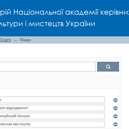
рій Національної академії керівни
льтури і мистецтв України
Статті
→
Пошук