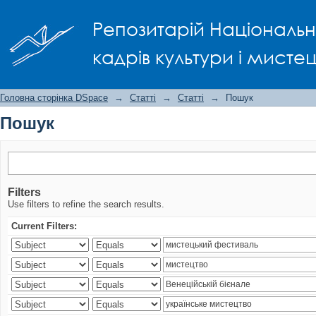
Пошук
Репозитарій Національно
кадрів культури і мисте
Головна сторінка DSpace
→
Статті
→
Статті
→
Пошук
Пошук
Filters
Use filters to refine the search results.
Current Filters: