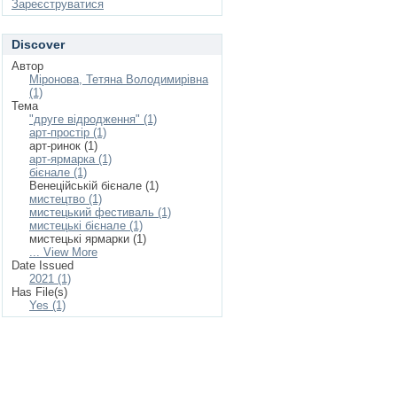
Зареєструватися
Discover
Автор
Міронова, Тетяна Володимирівна
(1)
Тема
"друге відродження" (1)
арт-простір (1)
арт-ринок (1)
арт-ярмарка (1)
бієнале (1)
Венеційській бієнале (1)
мистецтво (1)
мистецький фестиваль (1)
мистецькі бієнале (1)
мистецькі ярмарки (1)
... View More
Date Issued
2021 (1)
Has File(s)
Yes (1)