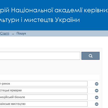
рій Національної академії керівни
льтури і мистецтв України
Статті
→
Пошук