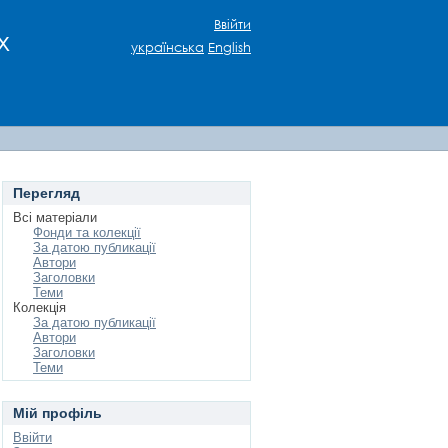
Ввійти
х
українська
English
Перегляд
Всі матеріали
Фонди та колекції
За датою публикації
Автори
Заголовки
Теми
Колекція
За датою публикації
Автори
Заголовки
Теми
Мій профіль
Ввійти