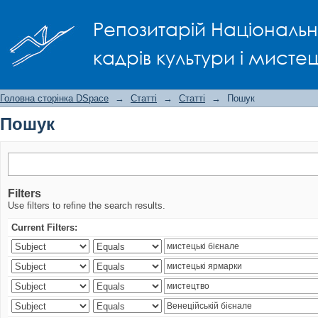
Пошук
Репозитарій Національно
кадрів культури і мисте
Головна сторінка DSpace
→
Статті
→
Статті
→
Пошук
Пошук
Filters
Use filters to refine the search results.
Current Filters: