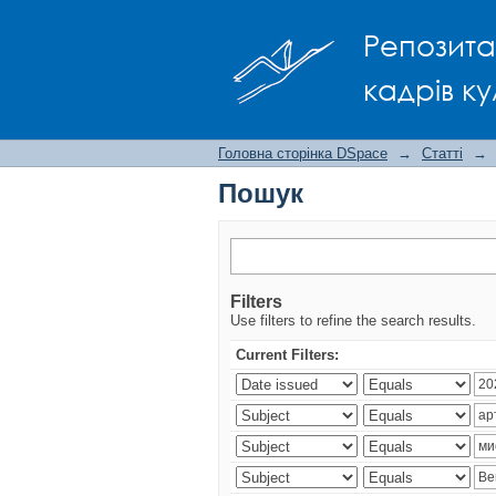
Пошук
Репозита
кадрів ку
Головна сторінка DSpace
→
Статті
→
Пошук
Filters
Use filters to refine the search results.
Current Filters: