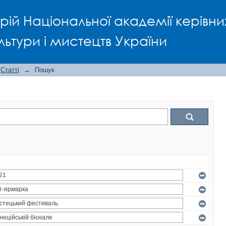
рій Національної академії керівни
льтури і мистецтв України
Статті
→
Пошук