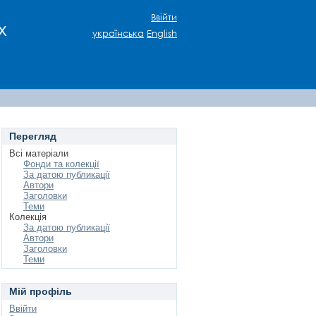
Ввійти
х
українська
English
Перегляд
Всі матеріали
Фонди та колекції
За датою публикації
Автори
Заголовки
Теми
Колекція
За датою публикації
Автори
Заголовки
Теми
Мій профіль
Ввійти