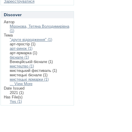
Зареєструватися
Discover
Автор
Міронова, Тетяна Володимирівна
(1)
Тема
"друге відродження" (1)
арт-простір (1)
арт-ринок (1)
арт-ярмарка (1)
бієнале (1)
Венеційській бієнале (1)
мистецтво (1)
мистецький фестиваль (1)
мистецькі бієнале (1)
мистецькі ярмарки (1)
... View More
Date Issued
2021 (1)
Has File(s)
Yes (1)