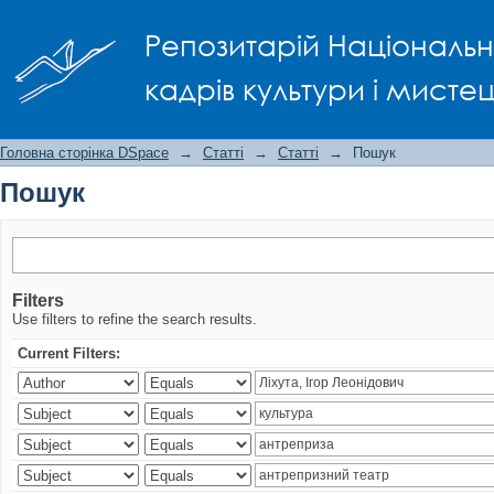
Пошук
Репозитарій Національно
кадрів культури і мисте
Головна сторінка DSpace
→
Статті
→
Статті
→
Пошук
Пошук
Filters
Use filters to refine the search results.
Current Filters: