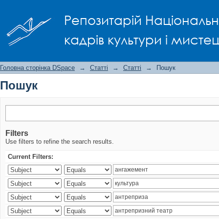
Пошук
Репозитарій Національно
кадрів культури і мисте
Головна сторінка DSpace
→
Статті
→
Статті
→
Пошук
Пошук
Filters
Use filters to refine the search results.
Current Filters: