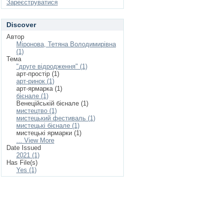
Зареєструватися
Discover
Автор
Міронова, Тетяна Володимирівна
(1)
Тема
"друге відродження" (1)
арт-простір (1)
арт-ринок (1)
арт-ярмарка (1)
бієнале (1)
Венеційській бієнале (1)
мистецтво (1)
мистецький фестиваль (1)
мистецькі бієнале (1)
мистецькі ярмарки (1)
... View More
Date Issued
2021 (1)
Has File(s)
Yes (1)