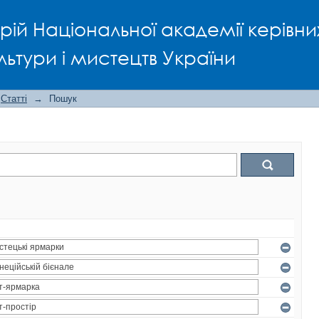
рій Національної академії керівни
льтури і мистецтв України
Статті
→
Пошук