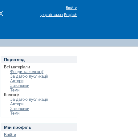
Ввійти
х
українська
English
Перегляд
Всі матеріали
Фонди та колекції
За датою публикації
Автори
Заголовки
Теми
Колекція
За датою публикації
Автори
Заголовки
Теми
Мій профіль
Ввійти