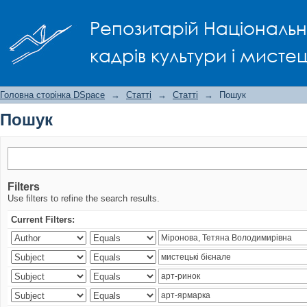
Пошук
Репозитарій Національно
кадрів культури і мисте
Головна сторінка DSpace
→
Статті
→
Статті
→
Пошук
Пошук
Filters
Use filters to refine the search results.
Current Filters: