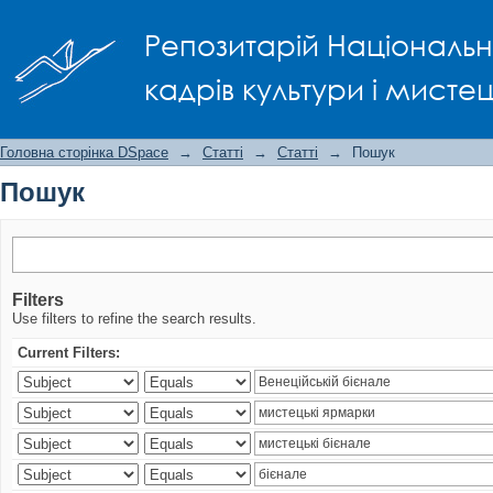
Пошук
Репозитарій Національно
кадрів культури і мисте
Головна сторінка DSpace
→
Статті
→
Статті
→
Пошук
Пошук
Filters
Use filters to refine the search results.
Current Filters: