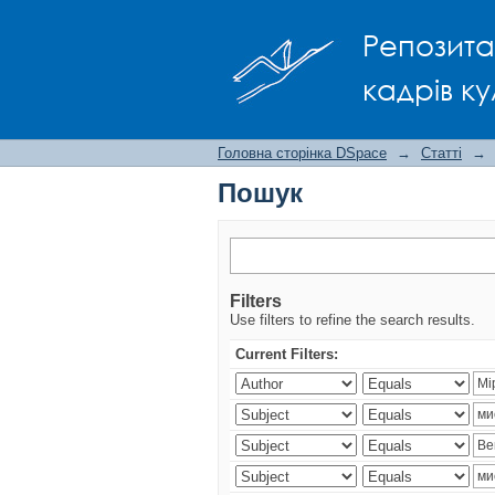
Пошук
Репозита
кадрів ку
Головна сторінка DSpace
→
Статті
→
Пошук
Filters
Use filters to refine the search results.
Current Filters: