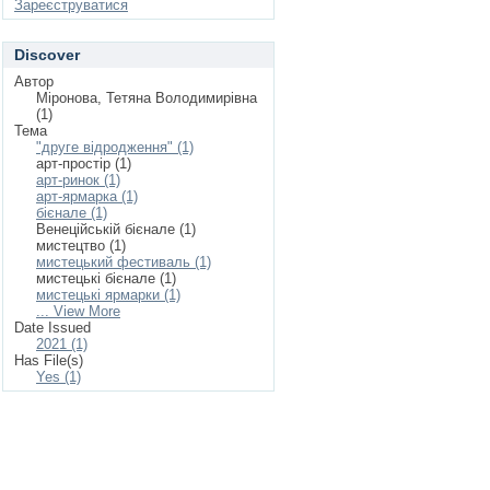
Зареєструватися
Discover
Автор
Міронова, Тетяна Володимирівна
(1)
Тема
"друге відродження" (1)
арт-простір (1)
арт-ринок (1)
арт-ярмарка (1)
бієнале (1)
Венеційській бієнале (1)
мистецтво (1)
мистецький фестиваль (1)
мистецькі бієнале (1)
мистецькі ярмарки (1)
... View More
Date Issued
2021 (1)
Has File(s)
Yes (1)