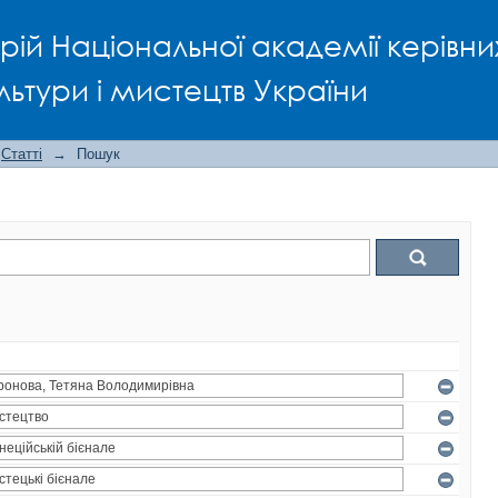
рій Національної академії керівни
льтури і мистецтв України
Статті
→
Пошук