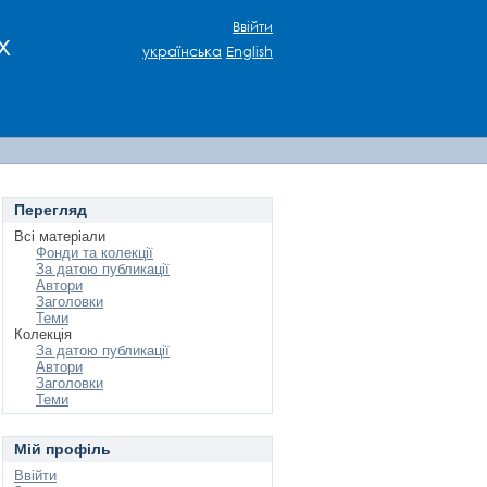
Ввійти
х
українська
English
Перегляд
Всі матеріали
Фонди та колекції
За датою публикації
Автори
Заголовки
Теми
Колекція
За датою публикації
Автори
Заголовки
Теми
Мій профіль
Ввійти