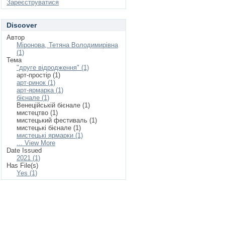
Зареєструватися
Discover
Автор
Міронова, Тетяна Володимирівна
(1)
Тема
"друге відродження" (1)
арт-простір (1)
арт-ринок (1)
арт-ярмарка (1)
бієнале (1)
Венеційській бієнале (1)
мистецтво (1)
мистецький фестиваль (1)
мистецькі бієнале (1)
мистецькі ярмарки (1)
... View More
Date Issued
2021 (1)
Has File(s)
Yes (1)