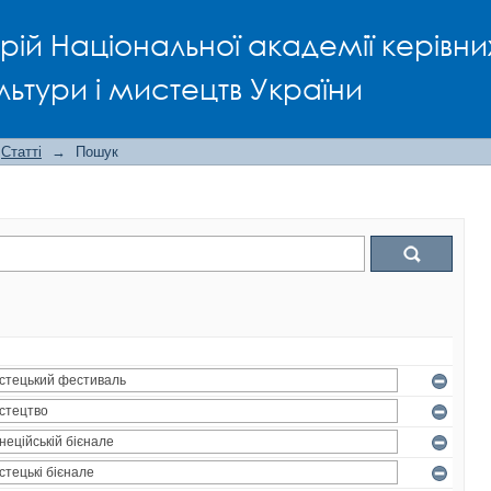
рій Національної академії керівни
льтури і мистецтв України
Статті
→
Пошук