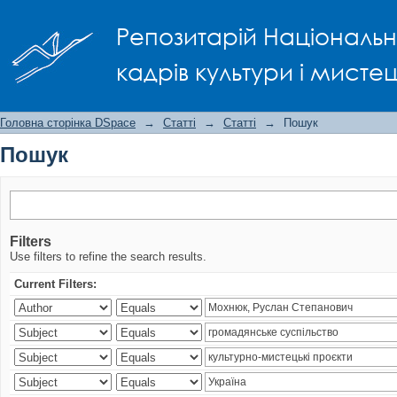
Пошук
Репозитарій Національно
кадрів культури і мисте
Головна сторінка DSpace
→
Статті
→
Статті
→
Пошук
Пошук
Filters
Use filters to refine the search results.
Current Filters: