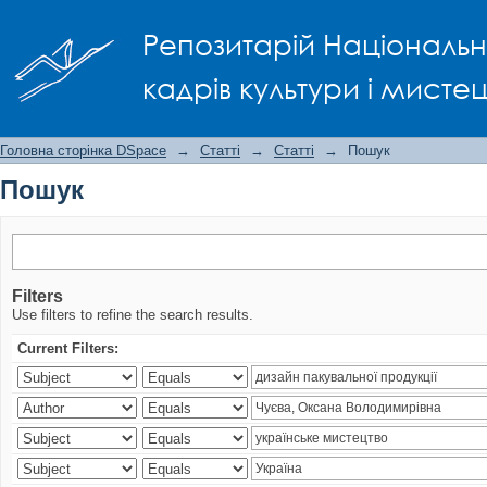
Пошук
Репозитарій Національно
кадрів культури і мисте
Головна сторінка DSpace
→
Статті
→
Статті
→
Пошук
Пошук
Filters
Use filters to refine the search results.
Current Filters: