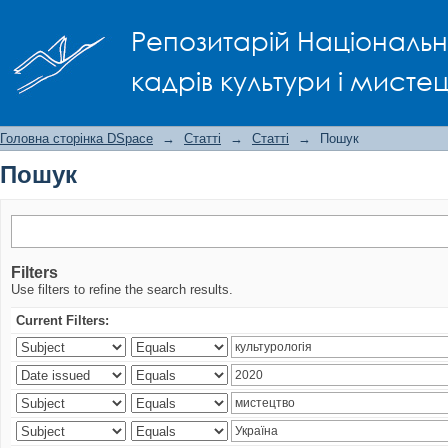
Пошук
Репозитарій Національно
кадрів культури і мисте
Головна сторінка DSpace
→
Статті
→
Статті
→
Пошук
Пошук
Filters
Use filters to refine the search results.
Current Filters: