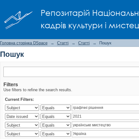
Пошук
Репозитарій Національно
кадрів культури і мисте
Головна сторінка DSpace
→
Статті
→
Статті
→
Пошук
Пошук
Filters
Use filters to refine the search results.
Current Filters: