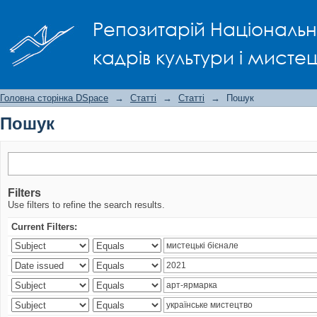
Пошук
Репозитарій Національно
кадрів культури і мисте
Головна сторінка DSpace
→
Статті
→
Статті
→
Пошук
Пошук
Filters
Use filters to refine the search results.
Current Filters: