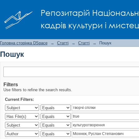
Пошук
Репозитарій Національно
кадрів культури і мисте
Головна сторінка DSpace
→
Статті
→
Статті
→
Пошук
Пошук
Filters
Use filters to refine the search results.
Current Filters: