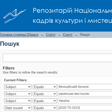
Пошук
Репозитарій Національно
кадрів культури і мисте
Головна сторінка DSpace
→
Статті
→
Статті
→
Пошук
Пошук
Filters
Use filters to refine the search results.
Current Filters: