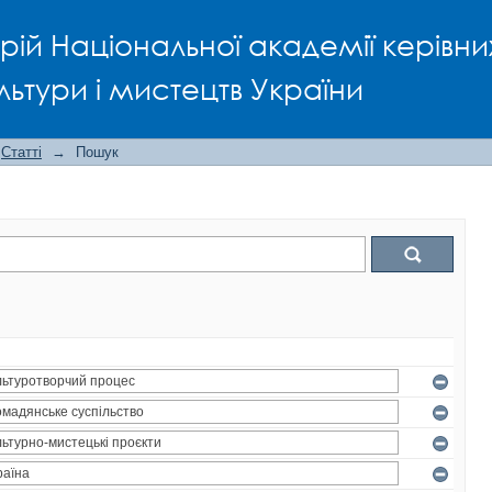
рій Національної академії керівни
льтури і мистецтв України
Статті
→
Пошук