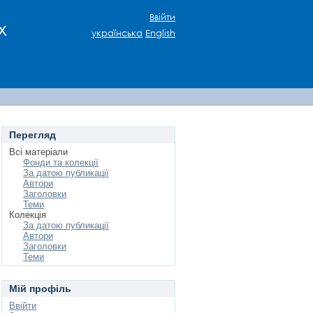
Ввійти
х
українська
English
Перегляд
Всі матеріали
Фонди та колекції
За датою публикації
Автори
Заголовки
Теми
Колекція
За датою публикації
Автори
Заголовки
Теми
Мій профіль
Ввійти