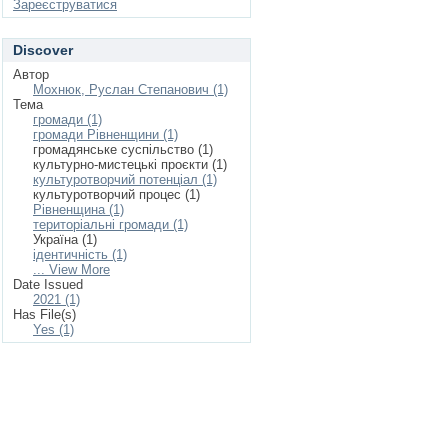
Зареєструватися
Discover
Автор
Мохнюк, Руслан Степанович (1)
Тема
громади (1)
громади Рівненщини (1)
громадянське суспільство (1)
культурно-мистецькі проєкти (1)
культуротворчий потенціал (1)
культуротворчий процес (1)
Рівненщина (1)
територіальні громади (1)
Україна (1)
ідентичність (1)
... View More
Date Issued
2021 (1)
Has File(s)
Yes (1)