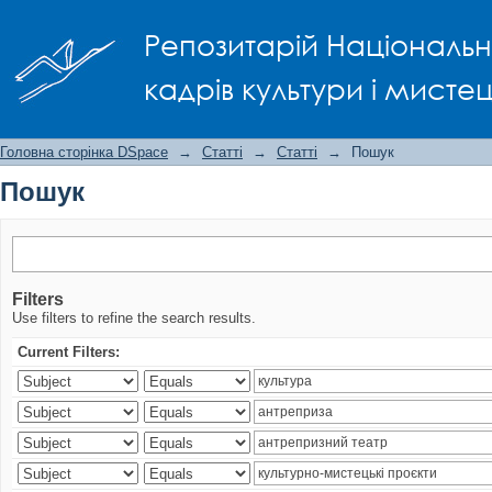
Пошук
Репозитарій Національно
кадрів культури і мисте
Головна сторінка DSpace
→
Статті
→
Статті
→
Пошук
Пошук
Filters
Use filters to refine the search results.
Current Filters: