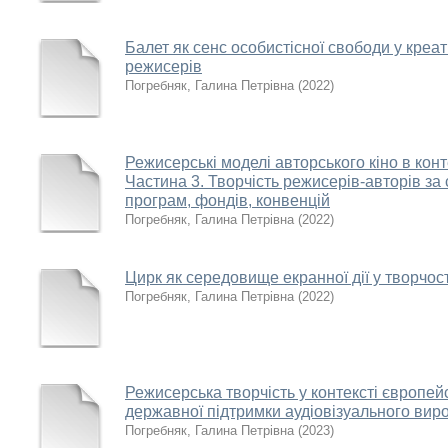
Балет як сенс особистісної свободи у креат
режисерів
Погребняк, Галина Петрівна
(
2022
)
Режисерські моделі авторського кіно в конт
Частина 3. Творчість режисерів-авторів з
програм, фондів, конвенцій
Погребняк, Галина Петрівна
(
2022
)
Цирк як середовище екранної дії у творчос
Погребняк, Галина Петрівна
(
2022
)
Режисерська творчість у контексті європей
державної підтримки аудіовізуального виро
Погребняк, Галина Петрівна
(
2023
)