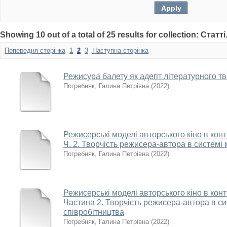
Showing 10 out of a total of 25 results for collection: Статті
Попередня сторінка
1
2
3
Наступна сторінка
Режисура балету як адепт літературного тв
Погребняк, Галина Петрівна
(
2022
)
Режисерські моделі авторського кіно в конт
Ч. 2. Творчість режисера-автора в системі
Погребняк, Галина Петрівна
(
2022
)
Режисерські моделі авторського кіно в конт
Частина 2. Творчість режисера-автора в с
співробітництва
Погребняк, Галина Петрівна
(
2022
)