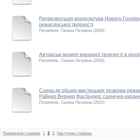
Репрезентація кінокультури Нового Голлів
режисерської творчості
Погребняк, Галина Петрівна
(
2024
)
Авторські моделі екранної творчості в кін
Погребняк, Галина Петрівна
(
2025
)
Сцена як обшир мистецьких розвідок режис
Райнер Вернер Фасбіндер: сценічно-екран
Погребняк, Галина Петрівна
(
2021
)
Попередня сторінка
1
2
3
Наступна сторінка