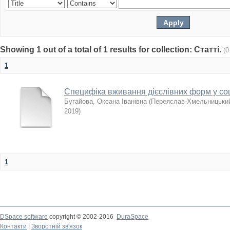
Showing 1 out of a total of 1 results for collection: Статті.
(0
1
Специфіка вживання дієслівних форм у соц
Бугайова, Оксана Іванівна
(
Переяслав-Хмельницький 
2019
)
1
DSpace software
copyright © 2002-2016
DuraSpace
Контакти
|
Зворотній зв'язок