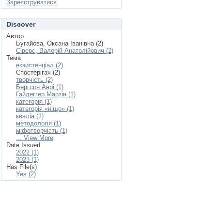
Зареєструватися
Discover
Автор
Бугайова, Оксана Іванівна (2)
Сіверс, Валерій Анатолійович (2)
Тема
екзистенціал (2)
Спостерігач (2)
творчість (2)
Бергсон Анрі (1)
Гайдеггер Мартін (1)
категорія (1)
категорія «ніщо» (1)
кваліа (1)
методологія (1)
міфотворчість (1)
... View More
Date Issued
2022 (1)
2023 (1)
Has File(s)
Yes (2)