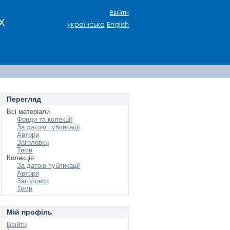
Ввійти
х
українська
English
Перегляд
Всі матеріали
Фонди та колекції
За датою публикації
Автори
Заголовки
Теми
Колекція
За датою публикації
Автори
Заголовки
Теми
Мій профіль
Ввійти