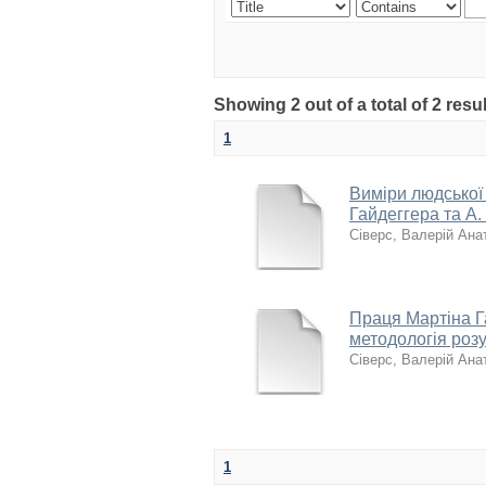
Showing 2 out of a total of 2 resul
1
Виміри людської 
Гайдеггера та А.
Сіверс, Валерій Ана
Праця Мартіна Г
методологія розу
Сіверс, Валерій Ана
1