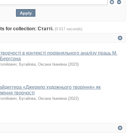
ts for collection: Статті.
(0.017 seconds)
творчості в контексті порівняльного аналізу праць М.
 Бергсона
толійович
;
Бугайова, Оксана Іванівна
(
2023
)
айдеггера «Джерело художнього творіння» як
міння творчості
толійович
;
Бугайова, Оксана Іванівна
(
2022
)