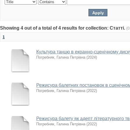
Showing 4 out of a total of 4 results for collection: Статті.
(0
1
Культура танцю в екранно-сценічному диск
Погребняк, Галина Петрівна
(
2024
)
Режисура балетних постановок в сценічном
Погребняк, Галина Петрівна
(
2022
)
Режисура балету як адепт літературного тв
Погребняк, Галина Петрівна
(
2022
)