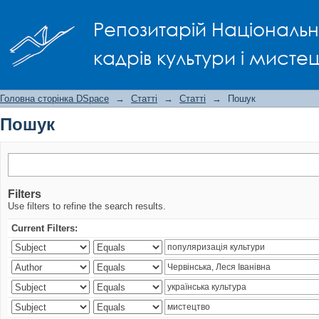
Пошук
Репозитарій Національно
кадрів культури і мисте
Головна сторінка DSpace
→
Статті
→
Статті
→
Пошук
Пошук
Filters
Use filters to refine the search results.
Current Filters: