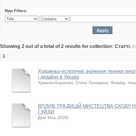
New Filters:
Showing 2 out of a total of 2 results for collection: Статті.
(0
1
Художньо-естетичне значення техніки ліно
і дизайну в Україні
Храмова-Баранова, Олена Леонідівна
;
Яковець, Інн
ВПЛИВ ТРАДИЦІЙ МИСТЕЦТВА СХОДУ 
ГУЙДИ
Донг Мінь
(
2020
)