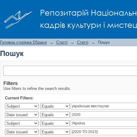
Пошук
Репозитарій Національно
кадрів культури і мисте
Головна сторінка DSpace
→
Статті
→
Статті
→
Пошук
Пошук
Filters
Use filters to refine the search results.
Current Filters: