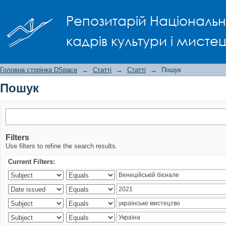
Пошук
Репозитарій Національно
кадрів культури і мисте
Головна сторінка DSpace
→
Статті
→
Статті
→
Пошук
Пошук
Filters
Use filters to refine the search results.
Current Filters: