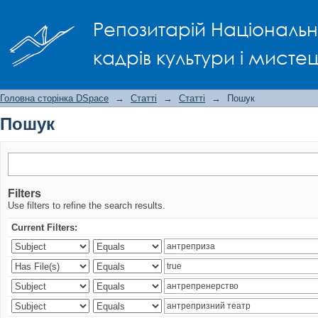
Пошук
Репозитарій Національно
кадрів культури і мисте
Головна сторінка DSpace
→
Статті
→
Статті
→
Пошук
Пошук
Filters
Use filters to refine the search results.
Current Filters: