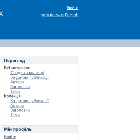
Ввійти
х
українська
English
Перегляд
Всі матеріали
Фонди та колекції
За датою публикації
Автори
Заголовки
Теми
Колекція
За датою публикації
Автори
Заголовки
Теми
Мій профіль
Ввійти