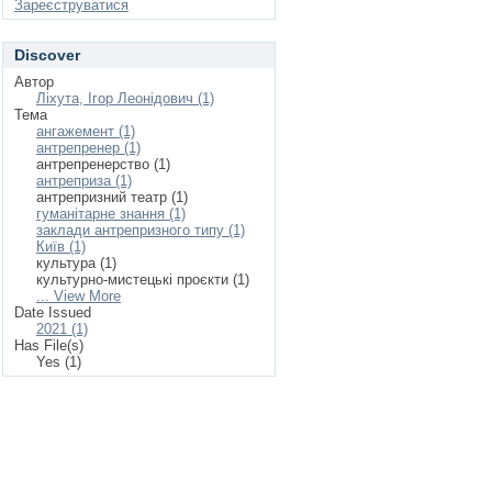
Зареєструватися
Discover
Автор
Ліхута, Ігор Леонідович (1)
Тема
ангажемент (1)
антрепренер (1)
антрепренерство (1)
антреприза (1)
антрепризний театр (1)
гуманітарне знання (1)
заклади антрепризного типу (1)
Київ (1)
культура (1)
культурно-мистецькі проєкти (1)
... View More
Date Issued
2021 (1)
Has File(s)
Yes (1)