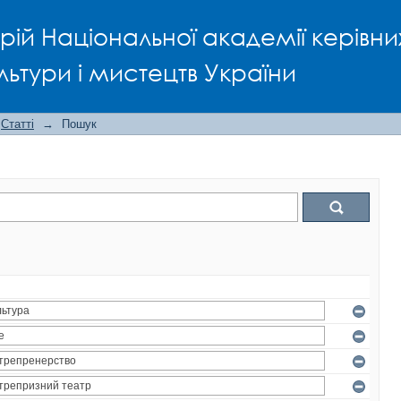
рій Національної академії керівни
льтури і мистецтв України
Статті
→
Пошук