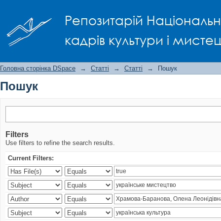
Пошук
Репозитарій Національно
кадрів культури і мисте
Головна сторінка DSpace
→
Статті
→
Статті
→
Пошук
Пошук
Filters
Use filters to refine the search results.
Current Filters: