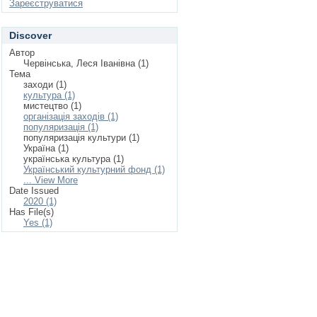
Зареєструватися
Discover
Автор
Червінська, Леся Іванівна (1)
Тема
заходи (1)
культура (1)
мистецтво (1)
організація заходів (1)
популяризація (1)
популяризація культури (1)
Україна (1)
українська культура (1)
Український культурний фонд (1)
... View More
Date Issued
2020 (1)
Has File(s)
Yes (1)