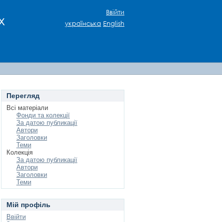
Ввійти
х
українська
English
Перегляд
Всі матеріали
Фонди та колекції
За датою публикації
Автори
Заголовки
Теми
Колекція
За датою публикації
Автори
Заголовки
Теми
Мій профіль
Ввійти