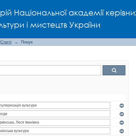
рій Національної академії керівни
льтури і мистецтв України
Статті
→
Пошук