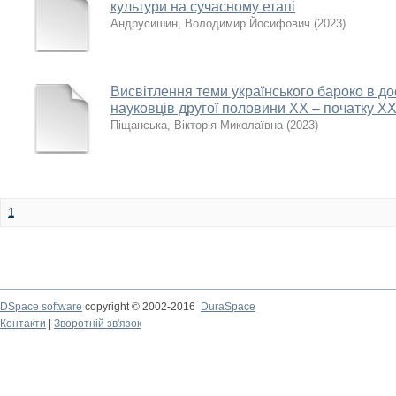
культури на сучасному етапі
Андрусишин, Володимир Йосифович
(
2023
)
Висвітлення теми українського бароко в д
науковців другої половини XX – початку XXI
Піщанська, Вікторія Миколаївна
(
2023
)
1
DSpace software
copyright © 2002-2016
DuraSpace
Контакти
|
Зворотній зв'язок