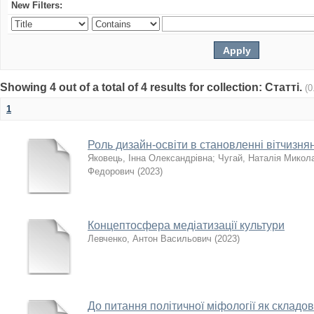
New Filters:
Showing 4 out of a total of 4 results for collection: Статті.
(0
1
Роль дизайн-освіти в становленні вітчизня
Яковець, Інна Олександрівна
;
Чугай, Наталія Микол
Федорович
(
2023
)
Концептосфера медіатизації культури
Левченко, Антон Васильович
(
2023
)
До питання політичної міфології як складово