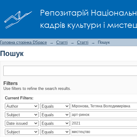
Пошук
Репозитарій Національно
кадрів культури і мисте
Головна сторінка DSpace
→
Статті
→
Статті
→
Пошук
Пошук
Filters
Use filters to refine the search results.
Current Filters: