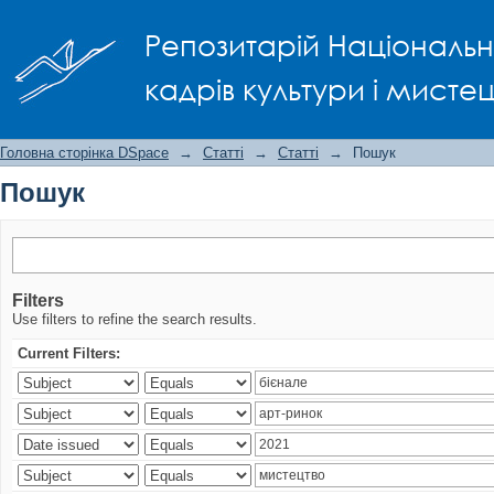
Пошук
Репозитарій Національно
кадрів культури і мисте
Головна сторінка DSpace
→
Статті
→
Статті
→
Пошук
Пошук
Filters
Use filters to refine the search results.
Current Filters: