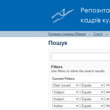
Пошук
Репозита
кадрів ку
Головна сторінка DSpace
→
Статті
→
Пошук
Filters
Use filters to refine the search results.
Current Filters: