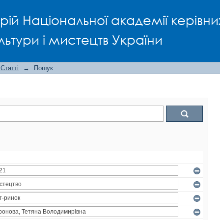
рій Національної академії керівни
льтури і мистецтв України
Статті
→
Пошук