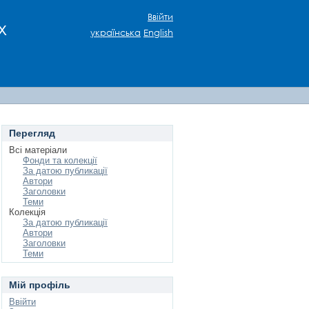
Ввійти
х
українська
English
Перегляд
Всі матеріали
Фонди та колекції
За датою публикації
Автори
Заголовки
Теми
Колекція
За датою публикації
Автори
Заголовки
Теми
Мій профіль
Ввійти