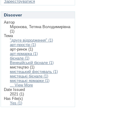
Зареєструватися
Discover
Автор
Міронова, Тетяна Володимирівна
(1)
Тема
"друге відродження" (1)
арт-простір (1)
арт-ринок (1)
арт-ярмарка (1)
бієнале (1)
Венеційській бієнале (1)
мистецтво (1)
мистецький фестиваль (1)
мистецькі бієнале (1)
мистецькі ярмарки (1)
... View More
Date Issued
2021 (1)
Has File(s)
Yes (1)