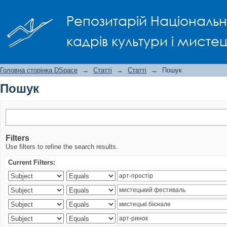
Пошук
Репозитарій Національно
кадрів культури і мисте
Головна сторінка DSpace
→
Статті
→
Статті
→
Пошук
Пошук
Filters
Use filters to refine the search results.
Current Filters: