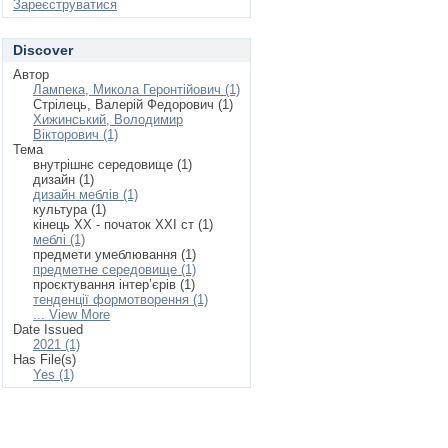
Зареєструватися
Discover
Автор
Лампека, Микола Геронтійович (1)
Стрілець, Валерій Федорович (1)
Хижинський, Володимир
Вікторович (1)
Тема
внутрішнє середовище (1)
дизайн (1)
дизайн меблів (1)
культура (1)
кінець ХХ - початок ХХІ ст (1)
меблі (1)
предмети умеблювання (1)
предметне середовище (1)
проєктування інтер’єрів (1)
тенденції формотворення (1)
... View More
Date Issued
2021 (1)
Has File(s)
Yes (1)