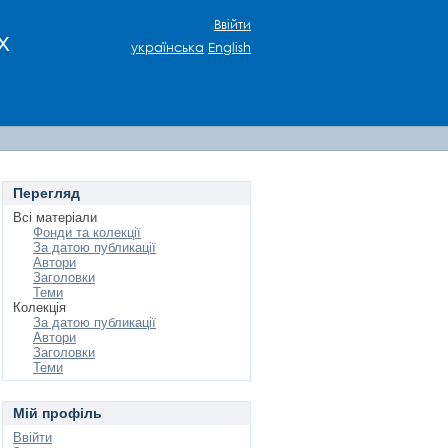
Ввійти
х
українська
English
Перегляд
Всі матеріали
Фонди та колекції
За датою публикації
Автори
Заголовки
Теми
Колекція
За датою публикації
Автори
Заголовки
Теми
Мій профіль
Ввійти