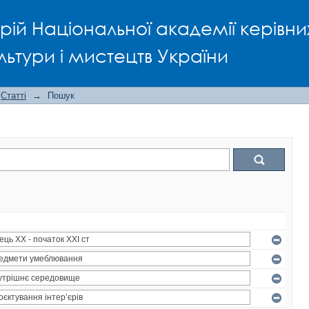
рій Національної академії керівни
льтури і мистецтв України
Статті
→
Пошук