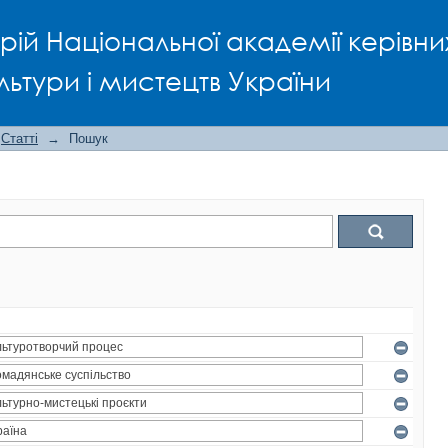
рій Національної академії керівни
льтури і мистецтв України
Статті
→
Пошук