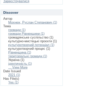
Зареєструватися
Discover
Автор
Мохнюк, Руслан Степанович (1)
Тема
громади (1)
громади Рівненщини (1)
громадянське суспільство (1)
культурно-мистецькі проєкти (1)
культуротворчий потенціал (1)
культуротворчий процес (1)
Рівненщина (1)
територіальні громади (1)
Україна (1)
ідентичність (1)
... View More
Date Issued
2021 (1)
Has File(s)
Yes (1)