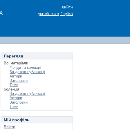
Ввійти
х
українська
English
Перегляд
Всі матеріали
Фонди та колекції
За датою публикації
Автори
Заголовки
Теми
Колекція
За датою публикації
Автори
Заголовки
Теми
Мій профіль
Ввійти