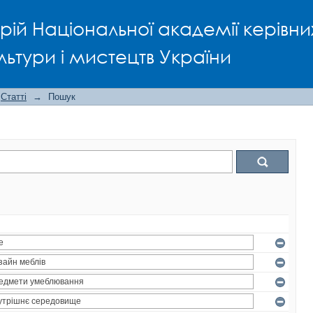
рій Національної академії керівни
льтури і мистецтв України
Статті
→
Пошук