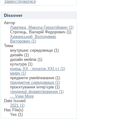
Зареєструватися
Discover
Автор
Лампека, Микола Геронтійович (1)
Стрілець, Валерій Федорович (1)
Хижинський, Володимир
Вікторович (1)
Тема
внутрішнє середовище (1)
дизайн (1)
дизайн меблів (1)
культура (1)
кінець ХХ - початок ХХІ ст (1)
меблі (1)
предмети умеблювання (1)
предметне середовище (1)
проєктування інтер’єрів (1)
тенденції формотворення (1)
... View More
Date Issued
2021 (1)
Has File(s)
Yes (1)