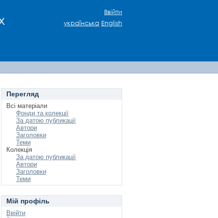
Ввійти
х
українська
English
Перегляд
Всі матеріали
Фонди та колекції
За датою публикації
Автори
Заголовки
Теми
Колекція
За датою публикації
Автори
Заголовки
Теми
Мій профіль
Ввійти